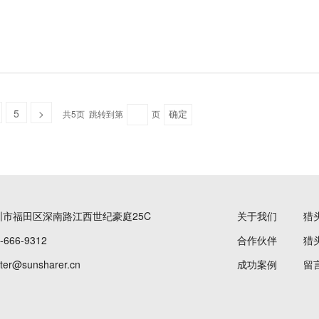
5
>
共5页 跳转到第
页
圳市福田区深南路江西世纪豪庭25C
关于我们
猎
666-9312
合作伙伴
猎
r@sunsharer.cn
成功案例
留