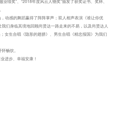
越业绩奖”、“2018年度风云人物奖”颁发了获奖证书、奖杯、
。
场，动感的舞蹈赢得了阵阵掌声；双人相声表演《谁让你优
让我们身临其境地回顾尚贤达一路走来的不易，以及尚贤达人
采；女生合唱《隐形的翅膀》、男生合唱《精忠报国》为我们
开怀畅饮。
事业进步、幸福安康！