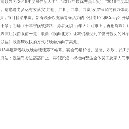
为“2018年度最佳新人奖”、“2018年度优秀员工奖”、“2018年度卓
。这也是尚贤达有效落实“共创、共担、共享、共赢”发展宗旨的有力体现
节目精彩丰富。新春晚会以充满青春活力的《创造101和Crazy》开
不禁；朗诵《十年守候筑梦路，勇者无惧 百年大计迎难上，再创辉煌》
颖表演让我们眼前一亮；歌曲《飘向北方》让我们感受到了俊男靓女的风
线联盟》以喜庆欢快的方式将晚会推向了高潮。
18年度新春联欢晚会缓缓落下帷幕。宴会气氛和谐、温馨、欢乐，员工
旺腾达；祝福尚贤达蒸蒸日上、再创辉煌；祝福尚贤达全体员工及家人们