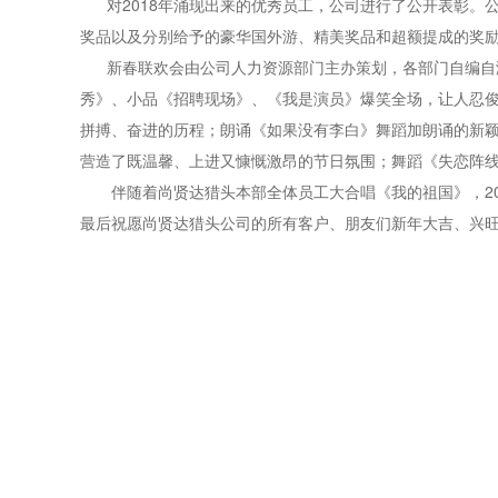
对2018年涌现出来的优秀员工，公司进行了公开表彰。公司领导
奖品以及分别给予的豪华国外游、精美奖品和超额提成的奖励
新春联欢会由公司人力资源部门主办策划，各部门自编自演，
秀》、小品《招聘现场》、《我是演员》爆笑全场，让人忍俊
拼搏、奋进的历程；朗诵《如果没有李白》舞蹈加朗诵的新
营造了既温馨、上进又慷慨激昂的节日氛围；舞蹈《失恋阵
伴随着尚贤达猎头本部全体员工大合唱《我的祖国》，20
最后祝愿尚贤达猎头公司的所有客户、朋友们新年大吉、兴