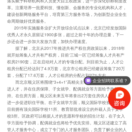
落实赋予科研机构和人员更大自主权政策，进一步深化职称制度改
革。注重培养一批爱科技、懂创新、会服务的专业化机构和人才，
建设创新网络服务平台，培育第三方服务市场，为创新型企业全生
命周期做好优质服务。
2015年实施服务业扩大开放综合试点以来，北京已经发放国际
优秀人才永久居留证1900多张，超过之前十年的办理总量，下一
步还会进一步加大发放力度，加快办理速度。
据了解，北京从2017年推进共有产权住房政策以来，2018年
就开始筹集人才共有产权房，目前‘三城一区’已经筹集人才共有产
权房2190套，正在启动对人才的专项分配。到目前为止，人才公
租房分配已经达到了4.9万套，北京市公租房已经建设筹集了20万
套，分配了17.6万套，人才公租房的分配占到27%左右。
企业招聘联系谁？
而北京顺义区将围绕“3+4+1”高精尖主导产业新格局，大力引
进人才，并在住房保障、子女就学、配偶就业等方面给予政策支
持。在住房方面，顺义区未来五年将拿出2万套住房供人才引进，
进一步促进职住平衡。在子女就学方面，顺义国际学校资源丰富，
目前拥有顶尖国际学校11所、教育部批准设立的外籍人员子女学
校3所。区政府可以根据人才的意愿和学校的招生计划，在子女入
学方面给予协调，配偶就业也将给予优先安排。顺义区还建立了高
管人才服务中心，成立了专门的人才服务团队，负责了解企业的人