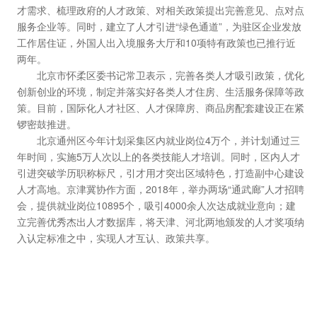
才需求、梳理政府的人才政策、对相关政策提出完善意见、点对点
服务企业等。同时，建立了人才引进“绿色通道”，为驻区企业发放
工作居住证，外国人出入境服务大厅和10项特有政策也已推行近
两年。
北京市怀柔区委书记常卫表示，完善各类人才吸引政策，优化
创新创业的环境，制定并落实好各类人才住房、生活服务保障等政
策。目前，国际化人才社区、人才保障房、商品房配套建设正在紧
锣密鼓推进。
北京通州区今年计划采集区内就业岗位4万个，并计划通过三
年时间，实施5万人次以上的各类技能人才培训。同时，区内人才
引进突破学历职称标尺，引才用才突出区域特色，打造副中心建设
人才高地。京津冀协作方面，2018年，举办两场“通武廊”人才招聘
会，提供就业岗位10895个，吸引4000余人次达成就业意向；建
立完善优秀杰出人才数据库，将天津、河北两地颁发的人才奖项纳
入认定标准之中，实现人才互认、政策共享。